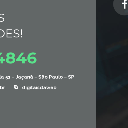
S
DES!
-4846
la 51 – Jaçanã – São Paulo – SP
br
digitaisdaweb