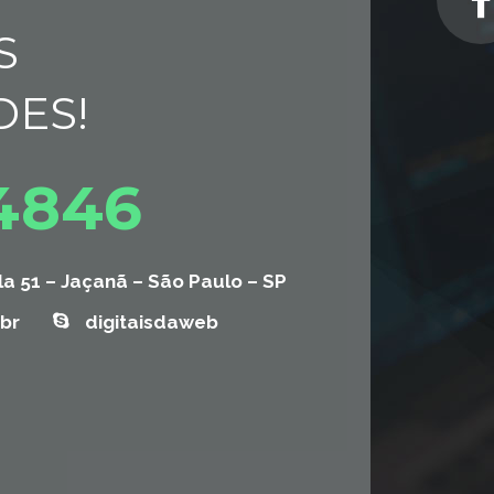
S
DES!
-4846
la 51 – Jaçanã – São Paulo – SP
br
digitaisdaweb