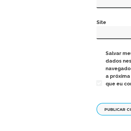
Site
Salvar me
dados ne
navegado
a próxima
que eu co