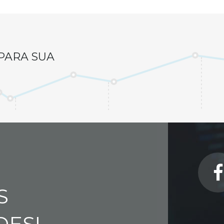
PARA SUA
S
DES!