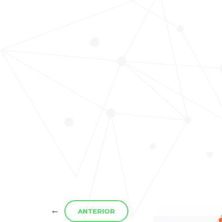
←
ANTERIOR