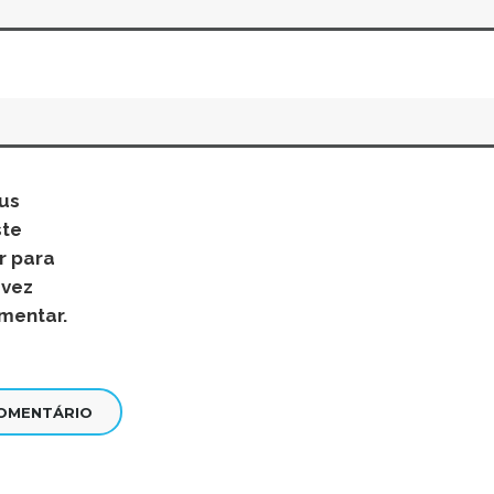
us
ste
r para
 vez
mentar.