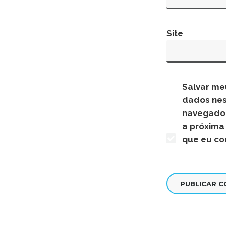
Site
Salvar me
dados ne
navegado
a próxima
que eu co