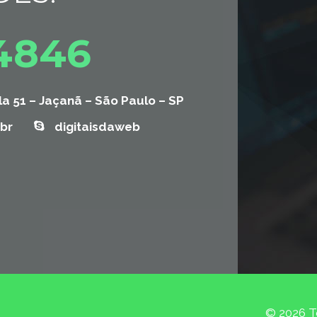
-4846
la 51 – Jaçanã – São Paulo – SP
br
digitaisdaweb
© 2026 To