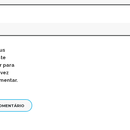
us
ste
r para
 vez
mentar.