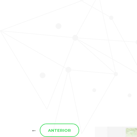
←
ANTERIOR