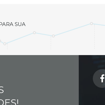
PARA SUA
S
DES!