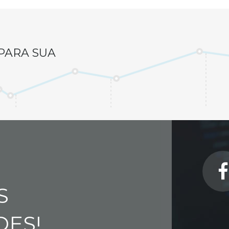
PARA SUA
S
DES!