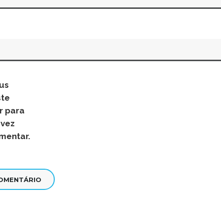
us
ste
r para
 vez
mentar.