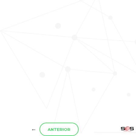
←
ANTERIOR