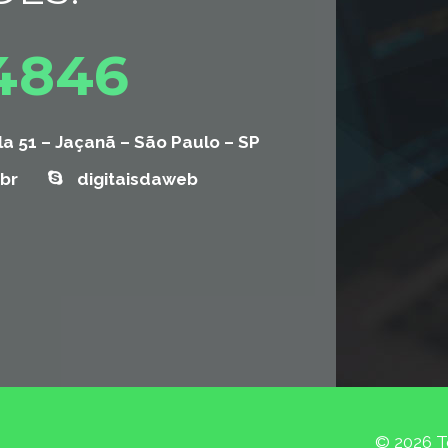
-4846
la 51 – Jaçanã – São Paulo – SP
br
digitaisdaweb
© 2026 To