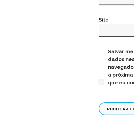
Site
Salvar me
dados ne
navegado
a próxima
que eu co