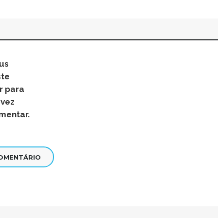
us
ste
r para
 vez
mentar.