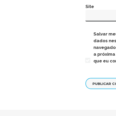
Site
Salvar me
dados ne
navegado
a próxima
que eu co