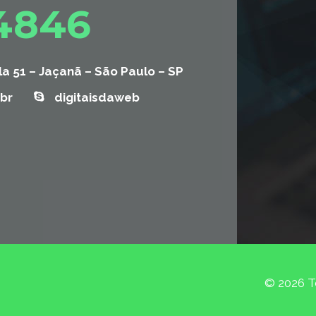
-4846
la 51 – Jaçanã – São Paulo – SP
br
digitaisdaweb
© 2026 To