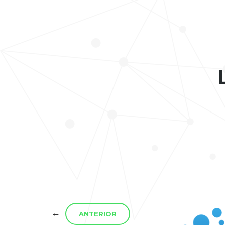
←
ANTERIOR