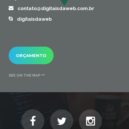
contato@digitaisdaweb.com.br
digitaisdaweb
ORÇAMENTO
SEE ON THE MAP