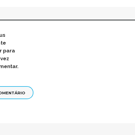
us
ste
r para
 vez
mentar.