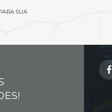
PARA SUA
S
DES!