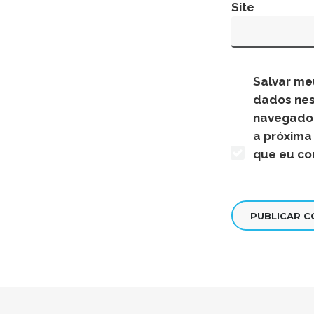
Site
Salvar me
dados ne
navegado
a próxima
que eu co