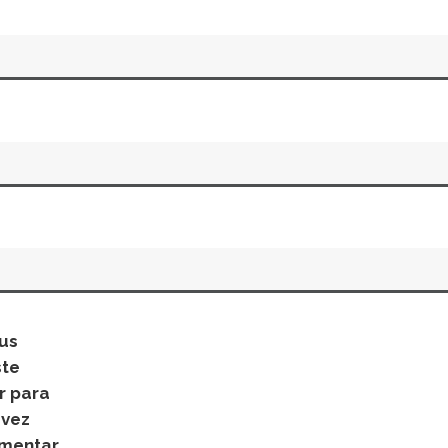
us
ste
r para
 vez
mentar.