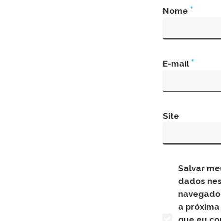
*
Nome
*
E-mail
Site
Salvar me
dados ne
navegado
a próxima
que eu co