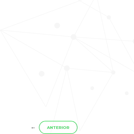
←
ANTERIOR