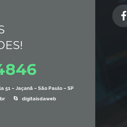
S
DES!
-4846
la 51 – Jaçanã – São Paulo – SP
br
digitaisdaweb